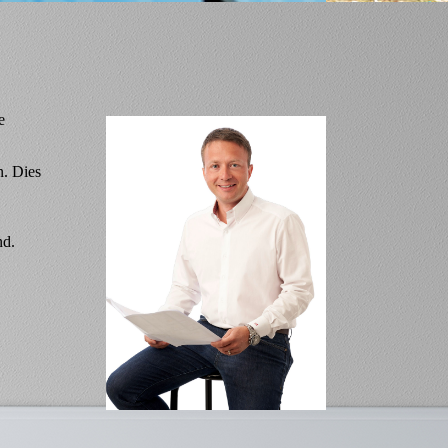
e
n. Dies
nd.